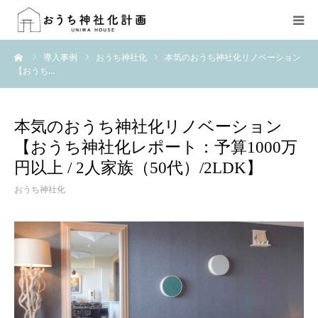
ーム
導入事例
おうち神社化
本気のおうち神社化リノベーション
HOME
【おうち…
おうち神社化とは
本気のおうち神社化リノベーション
コーディネーター
【おうち神社化レポート：予算1000万
円以上 / 2人家族（50代）/2LDK】
ONLINE SHOP
おうち神社化
導入事例
ご依頼方法