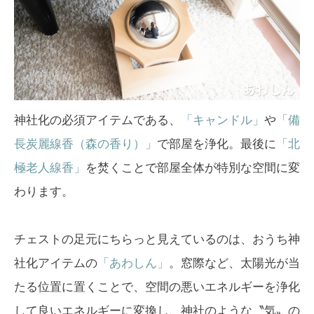
神社化の必須アイテムである、
「キャンドル」
や
「備
長炭麗線香（森の香り）」
で部屋を浄化。最後に
「北
極老人線香」
を焚くことで部屋全体が特別な空間に変
わります。
チェストの足元にちらっと見えているのは、おうち神
社化アイテムの
「あわしん」
。窓際など、太陽光が当
たる位置に置くことで、空間の悪いエネルギーを浄化
して良いエネルギーに変換し、神社のような〝気〟の