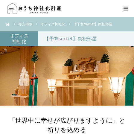
ーム
導入事例
オフィス神社化
【予算secret】祭祀部屋
HOME
オフィス
【予算secret】祭祀部屋
神社化
おうち神社化とは
コーディネーター
ONLINE SHOP
導入事例
ご依頼方法
「世界中に幸せが広がりますように」と
祈りを込める