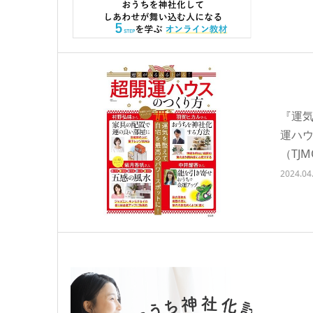
『運気
運ハ
（TJ
2024.04