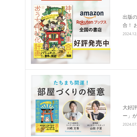
出版
合！ 
2024.12
大好
ー」
2024.07