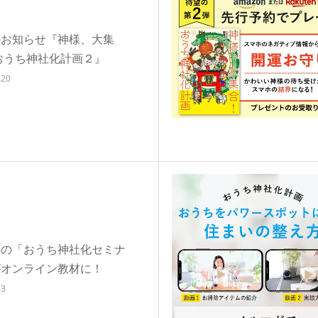
のお知らせ『神様、大集
おうち神社化計画２』
.20
評の「おうち神社化セミナ
がオンライン教材に！
.3