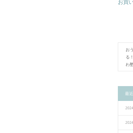
お買
お
る
わ
最
2024
2024