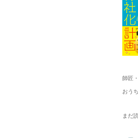
師匠
おう
まだ