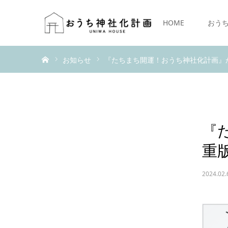
HOME
おう
ホーム
お知らせ
『たちまち開運！おうち神社化計画』
『
重
2024.02.