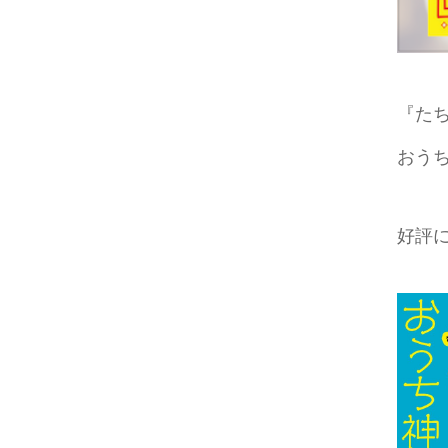
『た
おう
好評